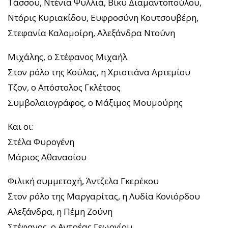
Τάσσου, Ντένια Ψυλλιά, Βίκυ Διαμαντοπούλου,
Ντόρις Κυριακίδου, Ευφροσύνη Κουτσουβέρη,
Στεφανία Καλομοίρη, Αλεξάνδρα Ντούνη
Μιχάλης, ο Στέφανος Μιχαήλ
Στον ρόλο της Κούλας, η Χριστιάνα Αρτεμίου
Τζον, ο Απόστολος Γκλέτσος
Συμβολαιογράφος, ο Μάξιμος Μουμούρης
Και οι:
Στέλα Φυρογένη
Μάριος Αθανασίου
Φιλική συμμετοχή, Άντζελα Γκερέκου
Στον ρόλο της Μαργαρίτας, η Λυδία Κονιόρδου
Αλεξάνδρα, η Πέμη Ζούνη
Στέφανος, ο Αντρέας Γεωργίου