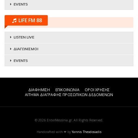
EVENTS
LIFE FM 88
LISTEN LIVE
ΔΙΑΓΩΝΙΣΜΟΙ
EVENTS
ΔΙΑΦΗΜΙΣΗ
ΕΠΙΚΟΙΝΩΝΙΑ
ΟΡΟΙ ΧΡΗΣΗΣ
ΑΙΤΗΜΑ ΔΙΑΓΡΑΦΗΣ ΠΡΟΣΩΠΙΚΩΝ ΔΕΔΟΜΕΝΩΝ
© 2026 EnterMessinia.gr. All Rights Reserved.
Handcrafted with ❤ by
Yannis Theodosiadis