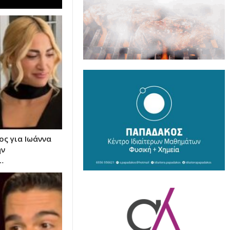
ς για Ιωάννα
ην
…