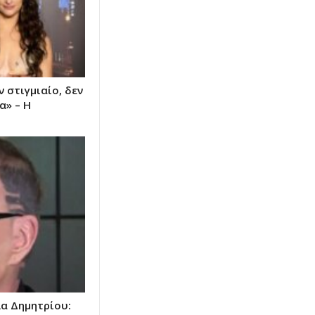
 στιγμιαίο, δεν
α» – Η
λα Δημητρίου: