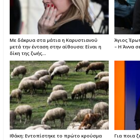
Με δάκρυα στα μάτια η Καρυστιανού
Άγιος Έρω
μετά την ένταση στην αίθουσα: Είναι η
– Η Άννα σ
δίκη της ζωής…
Ιθάκη: Εντοπίστηκε το πρώτο κρούσμα
Για ποια ζ