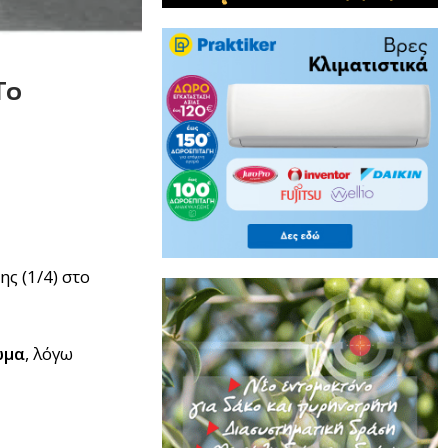
Το
ς (1/4) στο
ωμα
, λόγω