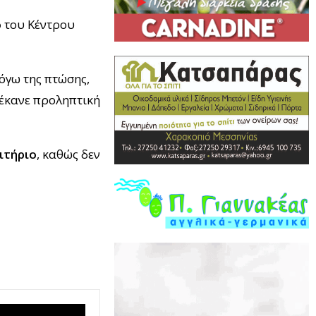
ο
του Κέντρου
όγω της πτώσης,
 έκανε προληπτική
ιτήριο
, καθώς δεν