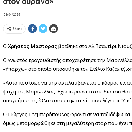
στον ουρανό»
02/04/2026
Share
Ο
Χρήστος Μάστορας
βρέθηκε στο Αλ Τσαντίρι Νιουζ
Ο γνωστός τραγουδιστής αποχαιρέτησε την Μαρινέλλα,
«Υπάρχω» στο οποίο υποδύθηκε τον Στέλιο Καζαντζίδ
«Aυτό που ίσως να μην αντιλαμβάνεται ο κόσμος είναι ό
ψυχή της Μαρινέλλας. Έχω περάσει το στάδιο του θαυ
απογοήτευσης. Όλα αυτά στην ταινία που λέγεται “Υπά
Ο Γιώργος Τσεμπερόπουλος φρόντισε να ταξιδέψω και 
όμως μεταμορφώθηκε στη μεγαλύτερη σταρ που έχει π