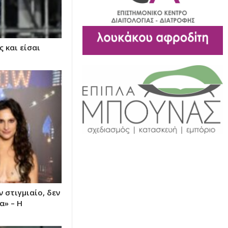
ς και είσαι
 στιγμιαίο, δεν
α» – Η