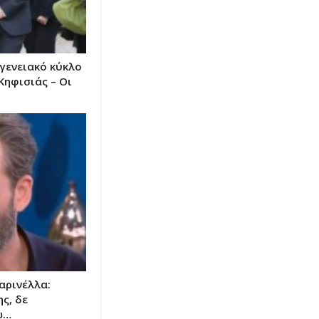
ογενειακό κύκλο
Κηφισιάς – Οι
αρινέλλα:
ς, δε
ω…