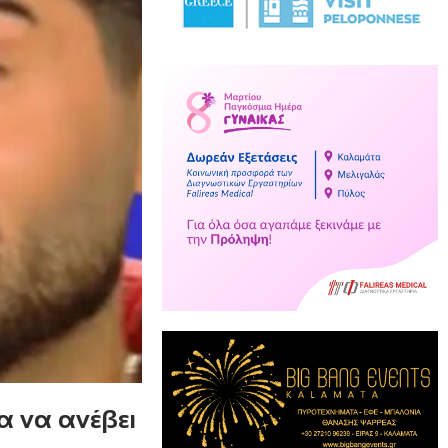
α να ανέβει