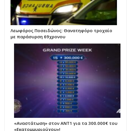
Λεωφόρος Ποσειδώνος: Θανατηφόρο τροχαίο
με παράσυρση 69χρονου
«Αναστάτωση» στον ΑΝΤ1 για τα 300.000€ του
«Εκατομμυριούχου»!