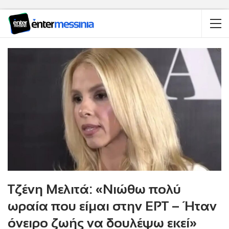
Τζένη Μελιτά: «Νιώθω πολύ
ωραία που είμαι στην ΕΡΤ – Ήταν
όνειρο ζωής να δουλέψω εκεί»