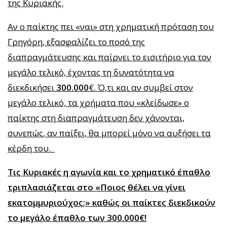
της Κυριακής.
Αν ο παίκτης πει «ναι» στη χρηματική πρόταση του
Γρηγόρη, εξασφαλίζει το ποσό της
διαπραγμάτευσης και παίρνει το εισιτήριο για τον
μεγάλο τελικό, έχοντας τη δυνατότητα να
διεκδικήσει
300.000
€. Ό,τι και αν συμβεί στον
μεγάλο τελικό, τα χρήματα που «κλείδωσε» ο
παίκτης στη διαπραγμάτευση δεν χάνονται,
συνεπώς, αν παίξει, θα μπορεί μόνο να αυξήσει τα
κέρδη του.
Τις Κυριακές η αγωνία και το χρηματικό έπαθλο
τριπλασιάζεται στο «Ποιος θέλει να γίνει
εκατομμυριούχος;» καθώς οι παίκτες διεκδικούν
το μεγάλο έπαθλο των 300.000€!