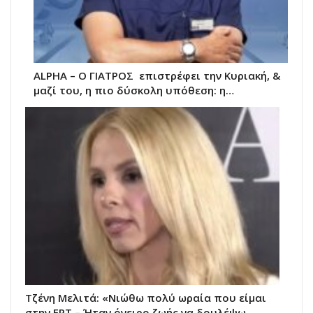
ALPHA – Ο ΓΙΑΤΡΟΣ επιστρέφει την Κυριακή, &
μαζί του, η πιο δύσκολη υπόθεση: η…
Τζένη Μελιτά: «Νιώθω πολύ ωραία που είμαι
στην ΕΡΤ – Ήταν όνειρο ζωής να δουλέψω…