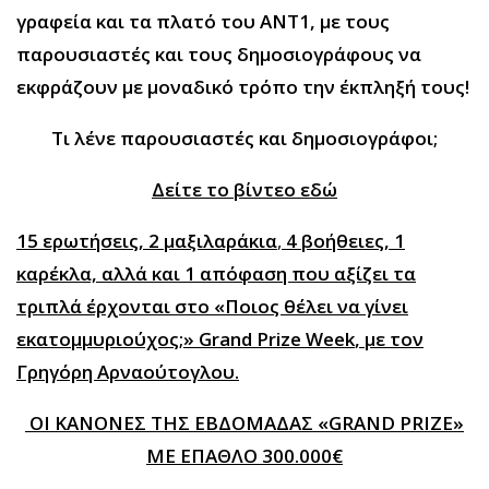
γραφεία και τα πλατό του ΑΝΤ1, με τους
παρουσιαστές και τους δημοσιογράφους να
εκφράζουν με μοναδικό τρόπο την έκπληξή τους!
Τι λένε παρουσιαστές και δημοσιογράφοι;
Δείτε το βίντεο εδώ
15 ερωτήσεις, 2 μαξιλαράκια
,
4 βοήθειες, 1
καρέκλα, αλλά και 1 απόφαση που αξίζει τα
τριπλά έρχονται στο «Ποιος θέλει να γίνει
εκατομμυριούχος;»
Grand Prize Week
, με τον
Γρηγόρη Αρναούτογλου.
ΟΙ ΚΑΝΟΝΕΣ ΤΗΣ ΕΒΔΟΜΑΔΑΣ «
GRAND PRIZE
»
ΜΕ ΕΠΑΘΛΟ 300.000€