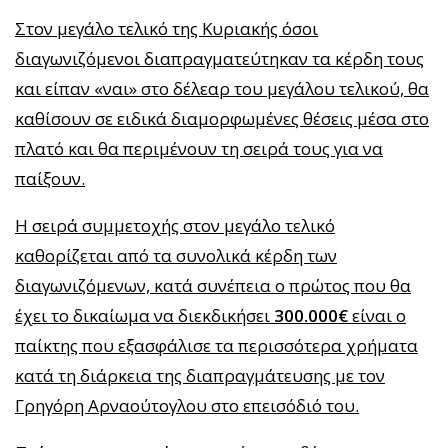
Στον μεγάλο τελικό της Κυριακής όσοι
διαγωνιζόμενοι διαπραγματεύτηκαν τα κέρδη τους
και είπαν «ναι» στο δέλεαρ του μεγάλου τελικού, θα
καθίσουν σε ειδικά διαμορφωμένες θέσεις μέσα στο
πλατό και θα περιμένουν τη σειρά τους για να
παίξουν.
Η σειρά συμμετοχής στον μεγάλο τελικό
καθορίζεται από τα συνολικά κέρδη των
διαγωνιζόμενων, κατά συνέπεια ο πρώτος που θα
έχει το δικαίωμα να διεκδικήσει
300.000€
είναι ο
παίκτης που εξασφάλισε τα περισσότερα χρήματα
κατά τη διάρκεια της διαπραγμάτευσης με τον
Γρηγόρη Αρναούτογλου στο επεισόδιό του.