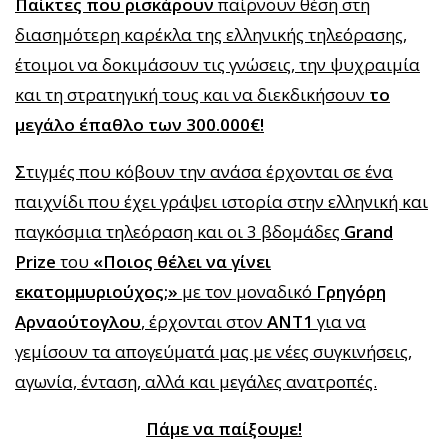
Παίκτες που ρισκάρουν
παίρνουν θέση στη
διασημότερη καρέκλα της ελληνικής τηλεόρασης,
έτοιμοι να δοκιμάσουν τις γνώσεις, την ψυχραιμία
και τη στρατηγική τους και να διεκδικήσουν
το
μεγάλο έπαθλο των 300.000€!
Σ
τιγμές που κόβουν την ανάσα έρχονται σε ένα
παιχνίδι που έχει γράψει ιστορία στην ελληνική και
παγκόσμια τηλεόραση και οι 3 βδομάδες
Grand
Prize
του
«Ποιος θέλει να γίνει
εκατομμυριούχος;»
με τον μοναδικό
Γρηγόρη
Αρναούτογλου
, έρχονται στον
ΑΝΤ1
για να
γεμίσουν τα απογεύματά μας με νέες συγκινήσεις,
αγωνία, ένταση, αλλά και μεγάλες ανατροπές.
Πάμε να παίξουμε!