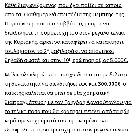
Κάθε διαγωνιζόμενος, που έχει παίξει σε κάποιο
από τα 3 καθημερινά επεισόδια της Πέμπτης, της
Παρασκευής και του Σαββάτου, μπορεί να
διεκδικήσει τη συμμετοχή του στον μεγάλο τελικό
της Κυριακής, αρκεί να καταφέρει να κατακτήσει
ο
τουλάχιστον το 2
μαξιλαράκι, να απαντήσει
η
δηλαδή σωστά και στην 10
ερώτηση αξίας 5.000€.
Μόλις ολοκληρώσει το παιχνίδι του και με δέλεαρ
τη δυνατότητα να διεκδικήσει έως και
300.000€
, ο
παίκτης καλείται να μπει σε μία χρηματική
διαπραγμάτευση με τον Γρηγόρη Αρναούτογλου για
το τελικό ποσό που θα κρατήσει εντέλει από τα ήδη
κερδισμένα χρήματά του, προκειμένου να
εξασφαλίσει τη συμμετοχή του στον μεγάλο τελικό