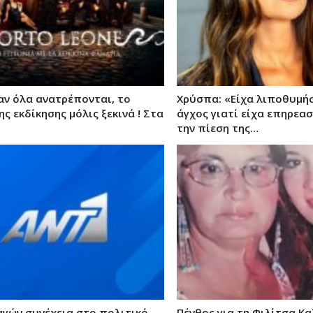
αν όλα ανατρέπονται, το
Χρύσπα: «Είχα λιποθυμή
ης εκδίκησης μόλις ξεκινά ! Στα
άγχος γιατί είχα επηρεα
την πίεση της…
αγών συνέχεια στο πολιτικό
Πένθος για τη Φιλίτσα Κ