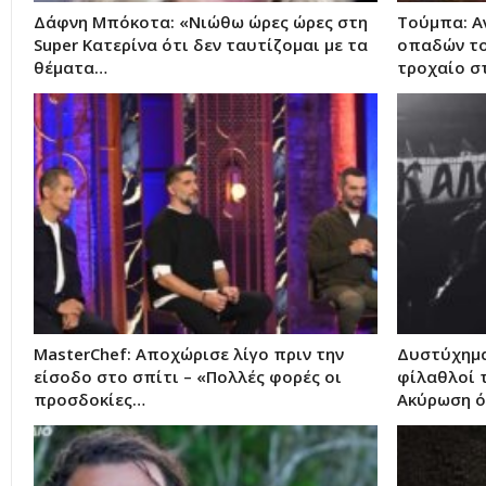
Δάφνη Μπόκοτα: «Νιώθω ώρες ώρες στη
Τούμπα: Αν
Super Κατερίνα ότι δεν ταυτίζομαι με τα
οπαδών το
θέματα…
τροχαίο σ
MasterChef: Αποχώρισε λίγο πριν την
Δυστύχημα
είσοδο στο σπίτι – «Πολλές φορές οι
φίλαθλοί 
προσδοκίες…
Ακύρωση 