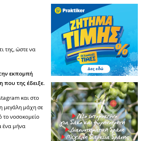
ι της, ώστε να
στην εκπομπή
 που της έδειξε.
stagram και στο
η μεγάλη μάχη σε
ό το νοσοκομείο
α ένα μήνα