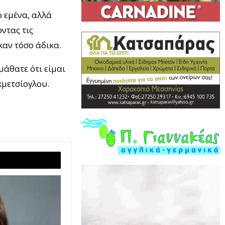
ο εμένα, αλλά
ντας τις
καν τόσο άδικα.
μάθατε ότι είμαι
κμετσίογλου.