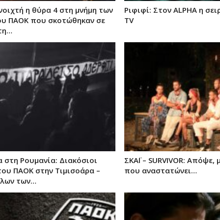
οιχτή η θύρα 4 στη μνήμη των
Ριφιφί: Στον ALPHA η σει
υ ΠΑΟΚ που σκοτώθηκαν σε
TV
τη…
 στη Ρουμανία: Διακόσιοι
ΣΚΑΪ – SURVIVOR: Απόψε,
του ΠΑΟΚ στην Τιμισοάρα –
που αναστατώνει…
όλων των…