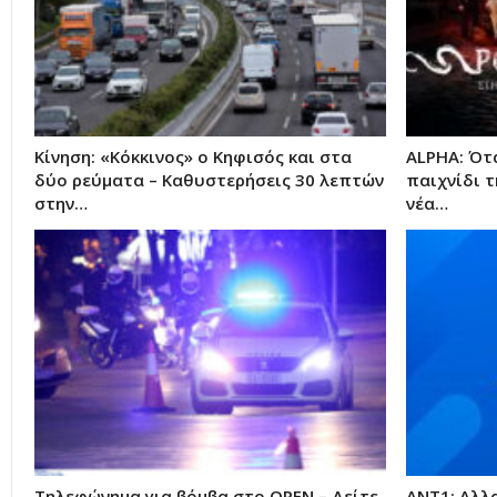
Κίνηση: «Κόκκινος» ο Κηφισός και στα
ALPHA: Ότ
δύο ρεύματα – Καθυστερήσεις 30 λεπτών
παιχνίδι τ
στην…
νέα…
Τηλεφώνημα για βόμβα στο OPEN – Δείτε
ΑΝΤ1: Αλλ