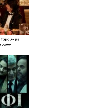
 Γάμου» με
εποχών