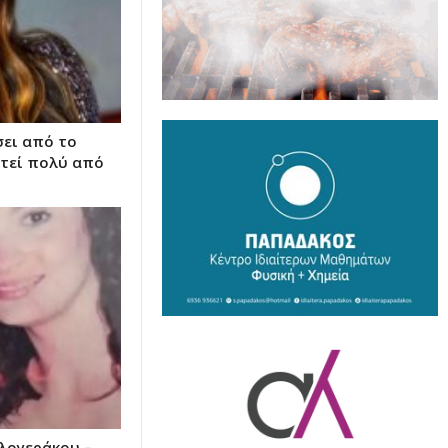
σει από το
στεί πολύ από
αλογεράκου –