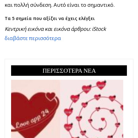
και πολλή σύνδεση. Αυτό είναι το σημαντικό.
Τα 5 σημεία που αξίζει να έχεις ελέγξει
Κεντρική εικόνα και εικόνα άρθρου: iStock
διαβάστε περισσότερα
ΠΕΡΙΣΣΟΤΕΡΑ ΝΕΑ