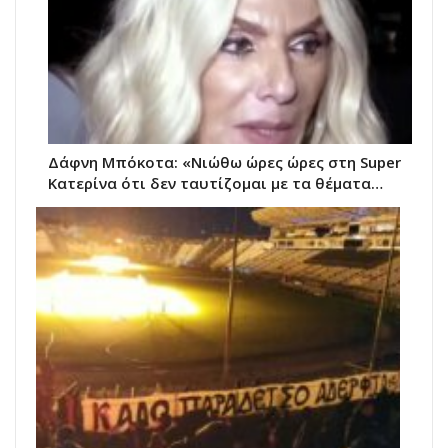
Δάφνη Μπόκοτα: «Νιώθω ώρες ώρες στη Super
Κατερίνα ότι δεν ταυτίζομαι με τα θέματα…