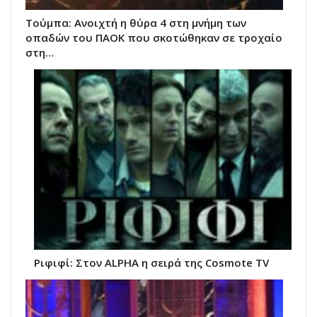
Τούμπα: Ανοιχτή η θύρα 4 στη μνήμη των
οπαδών του ΠΑΟΚ που σκοτώθηκαν σε τροχαίο
στη…
Ριφιφί: Στον ALPHA η σειρά της Cosmote TV