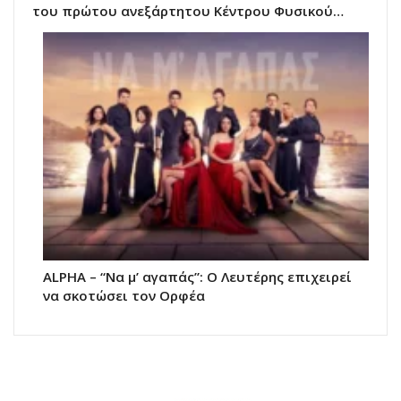
του πρώτου ανεξάρτητου Κέντρου Φυσικού…
ALPHA – “Να μ’ αγαπάς”: Ο Λευτέρης επιχειρεί
να σκοτώσει τον Ορφέα