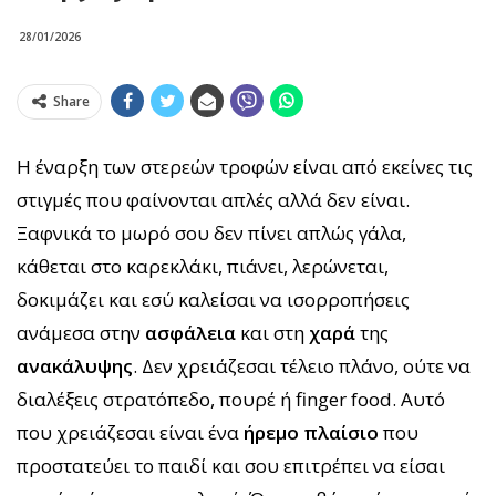
28/01/2026
Share
Η έναρξη των στερεών τροφών είναι από εκείνες τις
στιγμές που φαίνονται απλές αλλά δεν είναι.
Ξαφνικά το μωρό σου δεν πίνει απλώς γάλα,
κάθεται στο καρεκλάκι, πιάνει, λερώνεται,
δοκιμάζει και εσύ καλείσαι να ισορροπήσεις
ανάμεσα στην
ασφάλεια
και στη
χαρά
της
ανακάλυψης
. Δεν χρειάζεσαι τέλειο πλάνο, ούτε να
διαλέξεις στρατόπεδο, πουρέ ή finger food. Αυτό
που χρειάζεσαι είναι ένα
ήρεμο πλαίσιο
που
προστατεύει το παιδί και σου επιτρέπει να είσαι