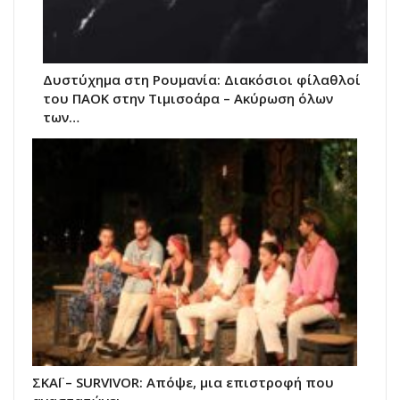
Δυστύχημα στη Ρουμανία: Διακόσιοι φίλαθλοί
του ΠΑΟΚ στην Τιμισοάρα – Ακύρωση όλων
των…
ΣΚΑΪ – SURVIVOR: Απόψε, μια επιστροφή που