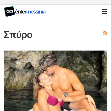
Σπύρο