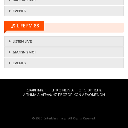
ΔΙΑΓΩΝΙΣΜΟΙ
EVENTS
LIFE FM 88
LISTEN LIVE
ΔΙΑΓΩΝΙΣΜΟΙ
EVENTS
ΔΙΑΦΗΜΙΣΗ
ΕΠΙΚΟΙΝΩΝΙΑ
ΟΡΟΙ ΧΡΗΣΗΣ
ΑΙΤΗΜΑ ΔΙΑΓΡΑΦΗΣ ΠΡΟΣΩΠΙΚΩΝ ΔΕΔΟΜΕΝΩΝ
© 2025 EnterMessinia.gr. All Rights Reserved.