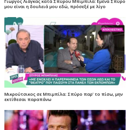
Γιώργος Λιάγκας κατά Σπύρου Μπιμπίλα: Εμένα Σπύρο
μου είναι η δουλειά μου εδώ, πρόσεξέ με λίγο
Μικρούτσικος σε Μπιμπίλα: Σπύρο παρ’ το πίσω, μην
εκτίθεσαι παραπάνω