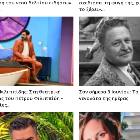
η του νέου δελτίου ειδήσεων
σχεδιάσει τη φυγή της, χ
…
το ξέρει»…
Φιλιππίδης: Στη θεατρική
Σαν σήμερα 3 Ιουνίου: Τα
ος του Πέτρου Φιλιππίδη –
γεγονότα της ημέρας
ίες…