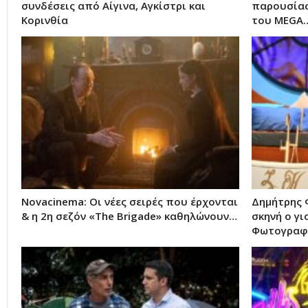
συνδέσεις από Αίγινα, Αγκίστρι και
παρουσίασ
Κορινθία
του MEGA
Novacinema: Οι νέες σειρές που έρχονται
Δημήτρης 
& η 2η σεζόν «The Brigade» καθηλώνουν…
σκηνή ο γι
Φωτογραφ