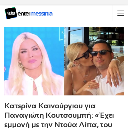
Κατερίνα Καινούργιου για
Παναγιώτη Κουτσουμπή: «Έχει
εμμονή με την Ντούα Λίπα, του