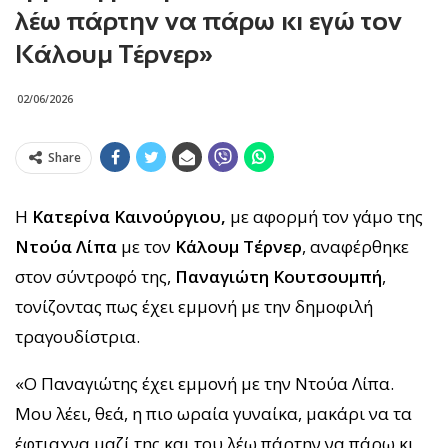
λέω πάρτην να πάρω κι εγώ τον
Κάλουμ Τέρνερ»
02/06/2026
Share
Η
Κατερίνα Καινούργιου,
με αφορμή τον γάμο της
Ντούα Λίπα
με τον
Κάλουμ Τέρνερ
, αναφέρθηκε
στον σύντροφό της,
Παναγιώτη Κουτσουμπή
,
τονίζοντας πως έχει εμμονή με την δημοφιλή
τραγουδίστρια.
«Ο Παναγιώτης έχει εμμονή με την Ντούα Λίπα.
Μου λέει, θεά, η πιο ωραία γυναίκα, μακάρι να τα
έφτιαχνα μαζί της και του λέω πάρτην να πάρω κι