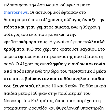
ειδοποίησαν την Αστυνομία, σύμφωνα με το
tharrosnews
. Οι αστυνομικοί έφτασαν στο
διαμέρισμα όπου
ο 41χρονος σύζυγος άνοιξε την
πόρτα και ήταν γεμάτος αίματα
, ενώ η 39χρονη
σύζυγος του εντοπίστηκε
νεκρή στην
κρεβατοκάμαρα τους.
Η γυναίκα έφερε
πολλαπλά
τραύματα
, ενώ στο χέρι της κρατούσε μαχαίρι. Στο
σημείο έφτασε και ο ιατροδικαστής που εξέτασε τη
σορό. Ο 41χρονος
συνελήφθη για ανθρωποκτονία
από πρόθεσηv
ενώ την ώρα του περιστατικού
μέσα
στο σπίτι βρίσκονταν και τα δύο ανήλικα παιδιά
του ζευγαριού
, ηλικίας 10 και 6 ετών. Τα δύο μικρά
παιδιά μεταφέρθηκαν στην παιδιατρική του
Νοσοκομείου Καλαμάτας, όπου τους παρέχεται η
απαραίτητη φροντίδα και ψυχολογική υποστήριξη.