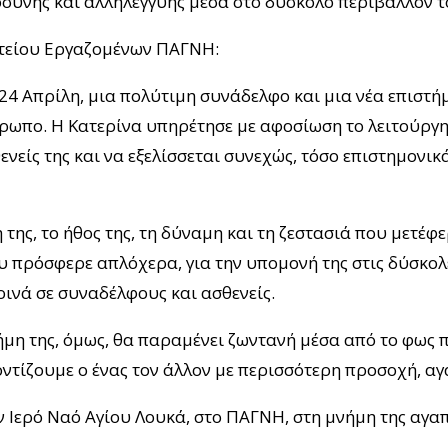
οσύνης και αλληλεγγύης μέσα στο δύσκολο περιβάλλον τ
τείου Εργαζομένων ΠΑΓΝΗ:
4 Απρίλη, μια πολύτιμη συνάδελφο και μια νέα επιστή
ρωπο. Η Κατερίνα υπηρέτησε με αφοσίωση το λειτούργη
ενείς της και να εξελίσσεται συνεχώς, τόσο επιστημονικ
της, το ήθος της, τη δύναμη και τη ζεστασιά που μετέφ
 πρόσφερε απλόχερα, για την υπομονή της στις δύσκολε
ρινά σε συναδέλφους και ασθενείς.
ήμη της, όμως, θα παραμένει ζωντανή μέσα από το φως 
οντίζουμε ο ένας τον άλλον με περισσότερη προσοχή, α
στον Ιερό Ναό Αγίου Λουκά, στο ΠΑΓΝΗ, στη μνήμη της αγα