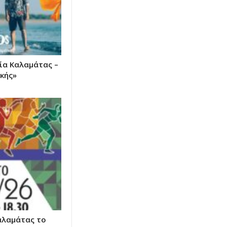
ία Καλαμάτας –
κής»
αλαμάτας το