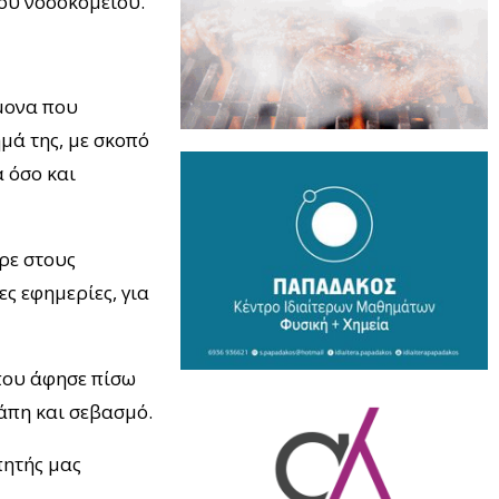
ου νοσοκομείου.
μονα που
μά της, με σκοπό
ά όσο και
ερε στους
ς εφημερίες, για
που άφησε πίσω
γάπη και σεβασμό.
πητής μας