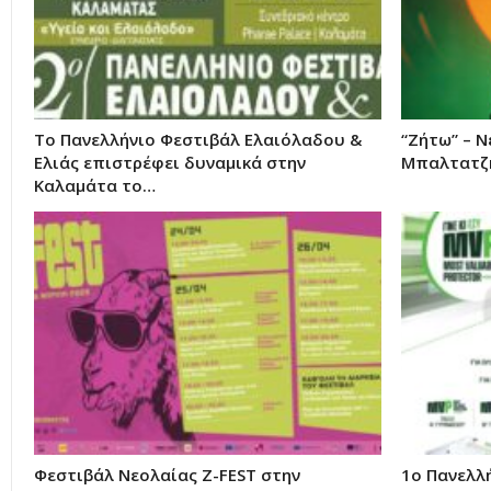
Το Πανελλήνιο Φεστιβάλ Ελαιόλαδου &
“Ζήτω” – Ν
Ελιάς επιστρέφει δυναμικά στην
Μπαλτατζή
Καλαμάτα το…
Φεστιβάλ Νεολαίας Z-FEST στην
1ο Πανελλ