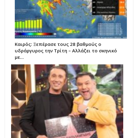
Καιρός: Ξεπέρασε τους 28 βαθμούς ο
υδράργυρος την Τρίτη – Αλλάζει το σκηνικό
με…