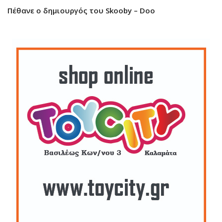
Πέθανε ο δημιουργός του Skooby – Doo