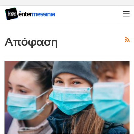
Aπόφαση