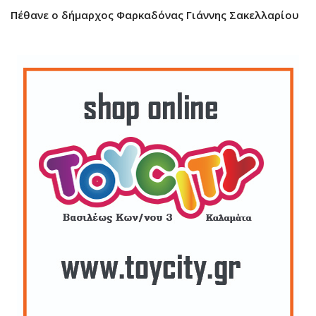
Πέθανε ο δήμαρχος Φαρκαδόνας Γιάννης Σακελλαρίου