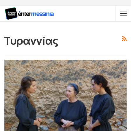
Τυραννίας