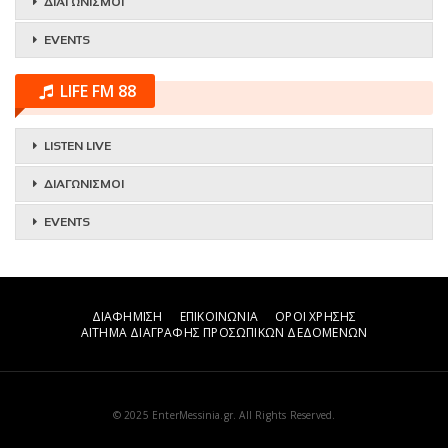
ΔΙΑΓΩΝΙΣΜΟΙ
EVENTS
LIFE FM 88
LISTEN LIVE
ΔΙΑΓΩΝΙΣΜΟΙ
EVENTS
ΔΙΑΦΗΜΙΣΗ
ΕΠΙΚΟΙΝΩΝΙΑ
ΟΡΟΙ ΧΡΗΣΗΣ
ΑΙΤΗΜΑ ΔΙΑΓΡΑΦΗΣ ΠΡΟΣΩΠΙΚΩΝ ΔΕΔΟΜΕΝΩΝ
© 2025 EnterMessinia.gr. All Rights Reserved.