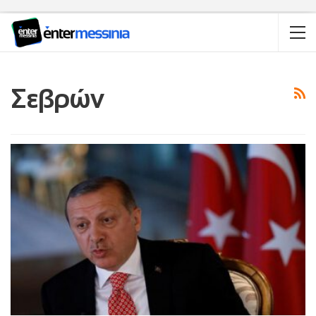
Σεβρών