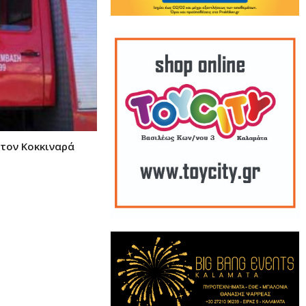
στον Κοκκιναρά