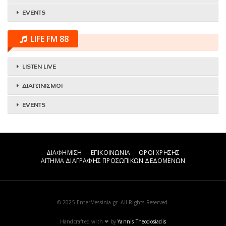
EVENTS
LIFE FM 88
LISTEN LIVE
ΔΙΑΓΩΝΙΣΜΟΙ
EVENTS
ΔΙΑΦΗΜΙΣΗ
ΕΠΙΚΟΙΝΩΝΙΑ
ΟΡΟΙ ΧΡΗΣΗΣ
ΑΙΤΗΜΑ ΔΙΑΓΡΑΦΗΣ ΠΡΟΣΩΠΙΚΩΝ ΔΕΔΟΜΕΝΩΝ
© 2025 EnterMessinia.gr. All Rights Reserved.
Handcrafted with ❤ by
Yannis Theodosiadis