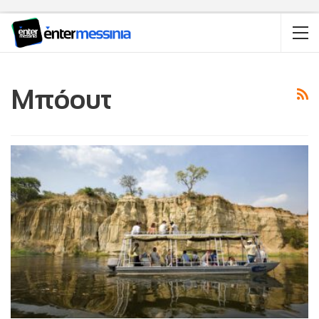
Μπόουτ