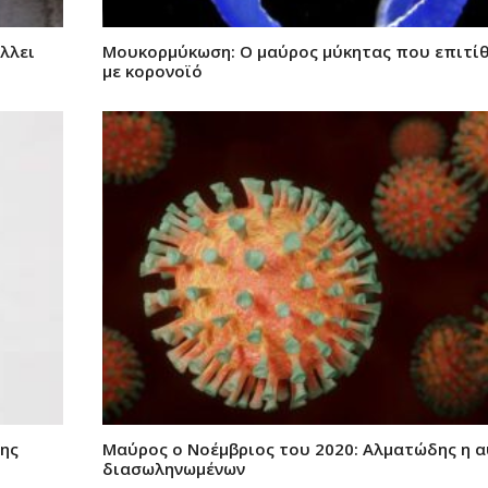
λλει
Μουκορμύκωση: Ο μαύρος μύκητας που επιτίθ
με κορονοϊό
της
Μαύρος ο Νοέμβριος του 2020: Αλματώδης η 
διασωληνωμένων