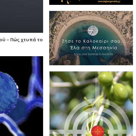
ού – Πώς χτυπά το