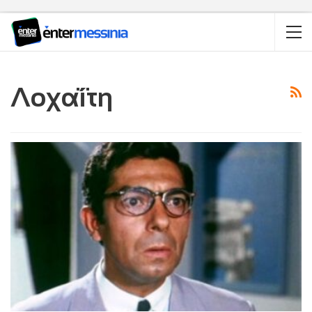
Λοχαΐτη