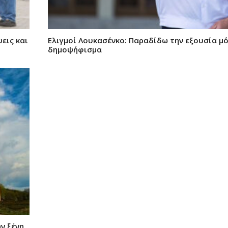
εις και
Ελιγμοί Λουκασένκο: Παραδίδω την εξουσία μ
δημοψήφισμα
ν ξένη