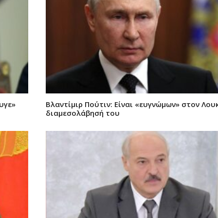
υγε»
Βλαντίμιρ Πούτιν: Είναι «ευγνώμων» στον Λου
διαμεσολάβησή του