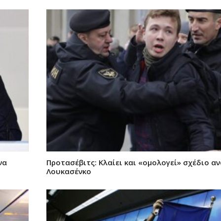
να
Προτασέβιτς: Κλαίει και «ομολογεί» σχέδιο α
Λουκασένκο