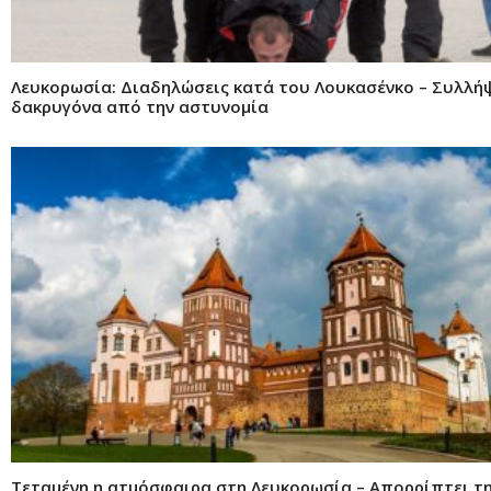
Λευκορωσία: Διαδηλώσεις κατά του Λουκασένκο – Συλλήψ
δακρυγόνα από την αστυνομία
Τεταμένη η ατμόσφαιρα στη Λευκορωσία – Απορρίπτει τη