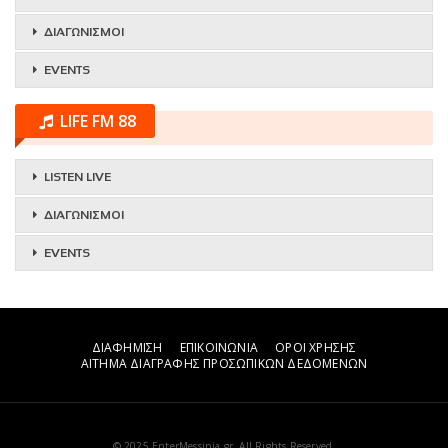
ΔΙΑΓΩΝΙΣΜΟΙ
EVENTS
LIFE FM 88
LISTEN LIVE
ΔΙΑΓΩΝΙΣΜΟΙ
EVENTS
ΔΙΑΦΗΜΙΣΗ
ΕΠΙΚΟΙΝΩΝΙΑ
ΟΡΟΙ ΧΡΗΣΗΣ
ΑΙΤΗΜΑ ΔΙΑΓΡΑΦΗΣ ΠΡΟΣΩΠΙΚΩΝ ΔΕΔΟΜΕΝΩΝ
© 2025 EnterMessinia.gr. All Rights Reserved.