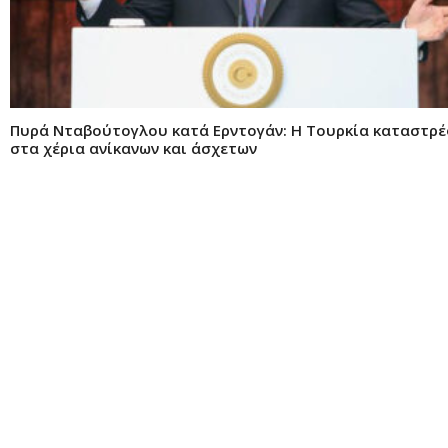
Πυρά Νταβούτογλου κατά Ερντογάν: H Toυρκία καταστρ
στα χέρια ανίκανων και άσχετων