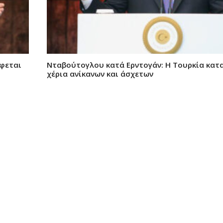
έφεται
Νταβούτογλου κατά Ερντογάν: H Toυρκία κατ
χέρια ανίκανων και άσχετων