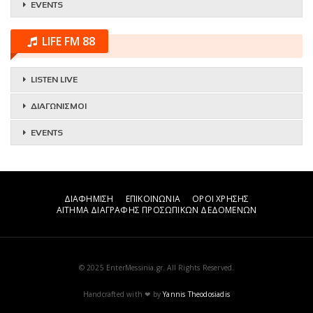
EVENTS
LIFE FM 88
LISTEN LIVE
ΔΙΑΓΩΝΙΣΜΟΙ
EVENTS
ΔΙΑΦΗΜΙΣΗ
ΕΠΙΚΟΙΝΩΝΙΑ
ΟΡΟΙ ΧΡΗΣΗΣ
ΑΙΤΗΜΑ ΔΙΑΓΡΑΦΗΣ ΠΡΟΣΩΠΙΚΩΝ ΔΕΔΟΜΕΝΩΝ
© 2025 EnterMessinia.gr. All Rights Reserved.
Handcrafted with ❤ by
Yannis Theodosiadis