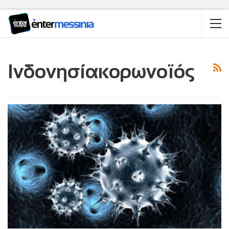
Ινδονησίακορωνοϊός