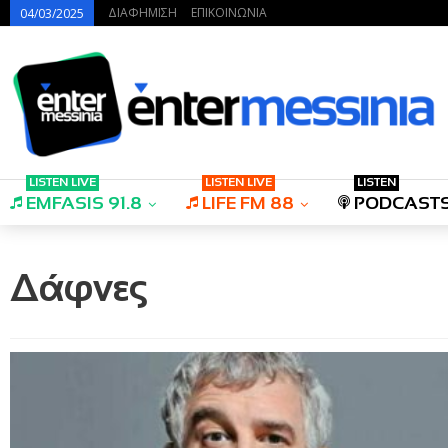
ΔΙΑΦΗΜΙΣΗ
ΕΠΙΚΟΙΝΩΝΙΑ
04/03/2025
LISTEN LIVE
LISTEN LIVE
LISTEN
EMFASIS 91.8
LIFE FM 88
PODCAST
Δάφνες