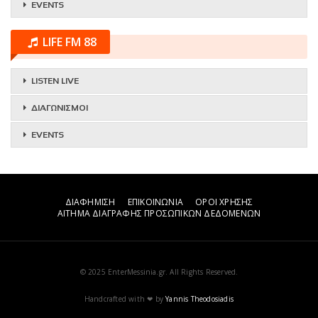
EVENTS
LIFE FM 88
LISTEN LIVE
ΔΙΑΓΩΝΙΣΜΟΙ
EVENTS
ΔΙΑΦΗΜΙΣΗ
ΕΠΙΚΟΙΝΩΝΙΑ
ΟΡΟΙ ΧΡΗΣΗΣ
ΑΙΤΗΜΑ ΔΙΑΓΡΑΦΗΣ ΠΡΟΣΩΠΙΚΩΝ ΔΕΔΟΜΕΝΩΝ
© 2025 EnterMessinia.gr. All Rights Reserved.
Handcrafted with ❤ by
Yannis Theodosiadis