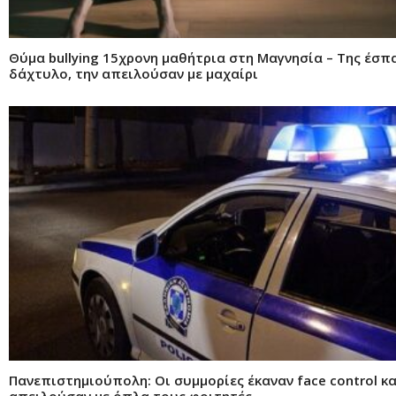
Θύμα bullying 15χρονη μαθήτρια στη Μαγνησία – Της έσπ
δάχτυλο, την απειλούσαν με μαχαίρι
Πανεπιστημιούπολη: Οι συμμορίες έκαναν face control κα
απειλούσαν με όπλα τους φοιτητές