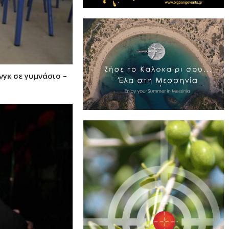
γκ σε γυμνάσιο –