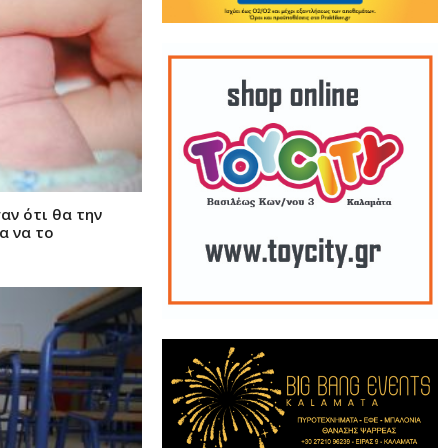
αν ότι θα την
α να το