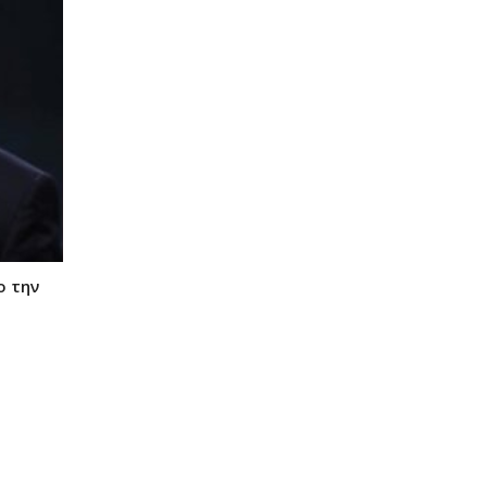
ο την