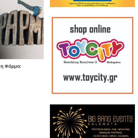
τη Φάρμα: