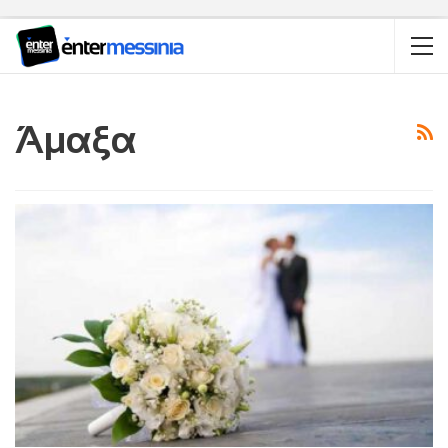
Άμαξα