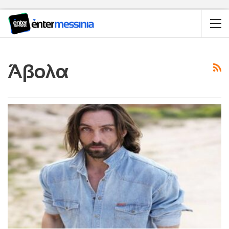
Άβολα