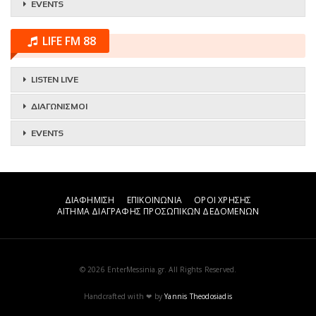
EVENTS
LIFE FM 88
LISTEN LIVE
ΔΙΑΓΩΝΙΣΜΟΙ
EVENTS
ΔΙΑΦΗΜΙΣΗ
ΕΠΙΚΟΙΝΩΝΙΑ
ΟΡΟΙ ΧΡΗΣΗΣ
ΑΙΤΗΜΑ ΔΙΑΓΡΑΦΗΣ ΠΡΟΣΩΠΙΚΩΝ ΔΕΔΟΜΕΝΩΝ
© 2026 EnterMessinia.gr. All Rights Reserved.
Handcrafted with ❤ by
Yannis Theodosiadis