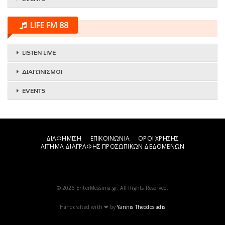
LIFE FM 88
LISTEN LIVE
ΔΙΑΓΩΝΙΣΜΟΙ
EVENTS
ΔΙΑΦΗΜΙΣΗ
ΕΠΙΚΟΙΝΩΝΙΑ
ΟΡΟΙ ΧΡΗΣΗΣ
ΑΙΤΗΜΑ ΔΙΑΓΡΑΦΗΣ ΠΡΟΣΩΠΙΚΩΝ ΔΕΔΟΜΕΝΩΝ
© 2026 EnterMessinia.gr. All Rights Reserved.
Handcrafted with ❤ by
Yannis Theodosiadis