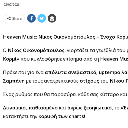
02/07/2026
Share
Heaven Music: Νίκος Οικονομόπουλος – Ένοχο Κορμ
Ο
Νίκος Οικονομόπουλος
, γιορτάζει τα γενέθλιά το
Κορμί»
που κυκλοφόρησε επίσημα από τη
Heaven Mu
​Πρόκειται για ένα
απόλυτα ανεβαστικό,
uptempo
λα
Σαμπάνη
με τους ανατρεπτικούς
στίχους
του
Νίκου Γ
​Ένας ρυθμός που θα παρασύρει κάθε σας κύτταρο και
Δυναμικό, παθιασμένο
και
άκρως
ξεσηκωτικό,
το
«Έ
κατακτήσει την
κορυφή των
charts
!