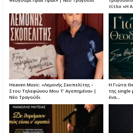
τίτλο «Η 
Heaven Music: «Λεμονής Σκοπελίτης –
Η Γιώτα Θ
Στου Τηλεφώνου Μου Τ’ Αγαπημένα» |
της single
Νέο Τραγούδι
ένα…