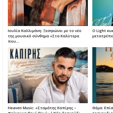
Ιουλία Καλλιμάνη: Ξεσηκώνει με το νέο
Ο Light κυ
της μουσικό σύνθημα «Στα Καλύτερα
μετατρέπει
που…
Heaven Music: «Σταμάτης Καπίρης –
Θέμα: Επί
Φεύγουμε Πρωί Πρωί» | Νέο Τραγούδι
τραγουδιο