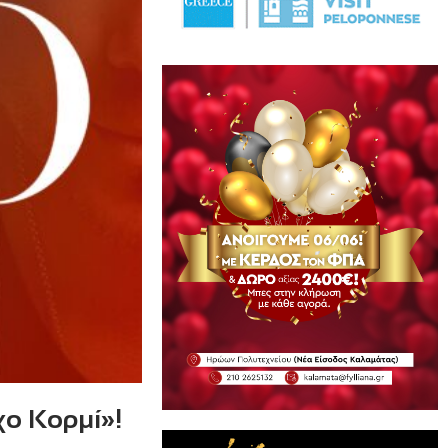
χο Κορμί»!