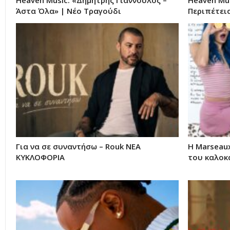
Heaven Music: «Δημήτρης Γιαννούλος –
Heaven Mus
Άστα Όλα» | Νέο Τραγούδι
Περιπέτει
Για να σε συναντήσω – Rouk ΝΕΑ
Η Marseaux
ΚΥΚΛΟΦΟΡΙΑ
του καλοκ