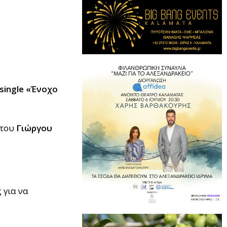
single
«Ένοχο
του
Γιώργου
 για να