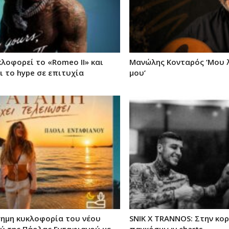
κλοφορεί το «Romeo II» και
Μανώλης Κονταρός ‘Μου λ
 το hype σε επιτυχία
μου’
σημη κυκλοφορία του νέου
SNIK X TRANNOS: Στην κο
ύ της Πάολας Ενταφιανού με
παγκόσμιων charts