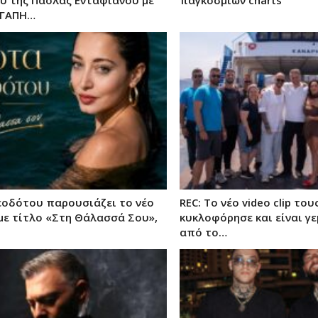
ΑΓΑΠΗ…
εοδότου παρουσιάζει το νέο
REC: Το νέο video clip του
 με τίτλο «Στη Θάλασσά Σου»,
κυκλοφόρησε και είναι γε
από το…