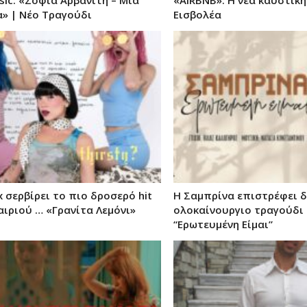
ic: «Σοφία Αρβανίτη – Μια
«AIRBNB»: Η νέα καυστική
α» | Νέο Τραγούδι
Εισβολέα
 σερβίρει το πιο δροσερό hit
Η Σαμπρίνα επιστρέφει δ
αιριού … «Γρανίτα Λεμόνι»
ολοκαίνουργιο τραγούδι 
“Ερωτευμένη Είμαι”