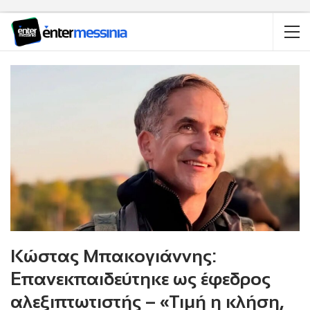
Κώστας Μπακογιάννης:
Eπανεκπαιδεύτηκε ως έφεδρος
αλεξιπτωτιστής – «Τιμή η κλήση,