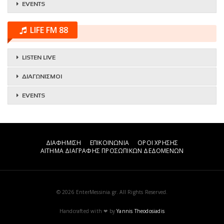
EVENTS
LIFE FM 88
LISTEN LIVE
ΔΙΑΓΩΝΙΣΜΟΙ
EVENTS
ΔΙΑΦΗΜΙΣΗ
ΕΠΙΚΟΙΝΩΝΙΑ
ΟΡΟΙ ΧΡΗΣΗΣ
ΑΙΤΗΜΑ ΔΙΑΓΡΑΦΗΣ ΠΡΟΣΩΠΙΚΩΝ ΔΕΔΟΜΕΝΩΝ
© 2026 EnterMessinia.gr. All Rights Reserved.
Handcrafted with ❤ by
Yannis Theodosiadis