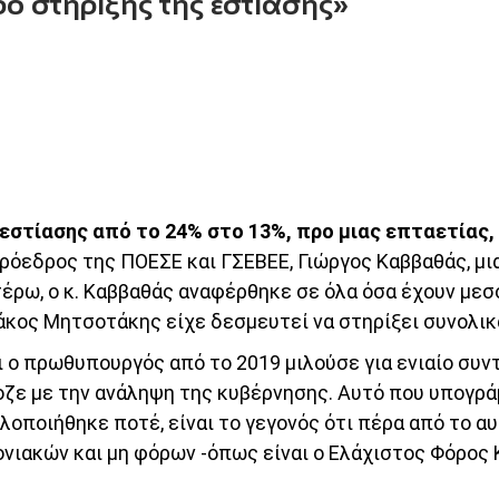
ο στήριξης της εστίασης»
 εστίασης από το 24% στο 13%, προ μιας επταετίας,
ρόεδρος της ΠΟΕΣΕ και ΓΣΕΒΕΕ, Γιώργος Καββαθάς, μια
ιτέρω, ο κ. Καββαθάς αναφέρθηκε σε όλα όσα έχουν με
ιάκος Μητσοτάκης είχε δεσμευτεί να στηρίξει συνολικ
τι ο πρωθυπουργός από το 2019 μιλούσε για ενιαίο συ
οζε με την ανάληψη της κυβέρνησης. Αυτό που υπογρά
υλοποιήθηκε ποτέ, είναι το γεγονός ότι πέρα από το α
μονιακών και μη φόρων -όπως είναι ο Ελάχιστος Φόρο