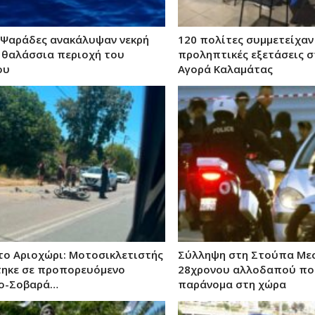
 Ψαράδες ανακάλυψαν νεκρή
120 πολίτες συμμετείχαν
 θαλάσσια περιοχή του
προληπτικές εξετάσεις σ
ου
Αγορά Καλαμάτας
το Αριοχώρι: Μοτοσικλετιστής
Σύλληψη στη Στούπα Με
ηκε σε προπορευόμενο
28χρονου αλλοδαπού πο
το-Σοβαρά…
παράνομα στη χώρα