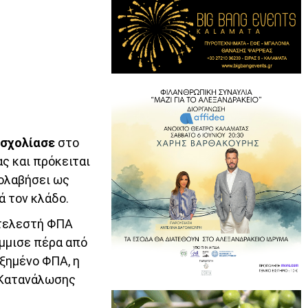
 σχολίασε
στο
ς και πρόκειται
σολαβήσει ως
ά τον κλάδο.
ντελεστή ΦΠΑ
μμισε πέρα από
υξημένο ΦΠΑ, η
ς Κατανάλωσης