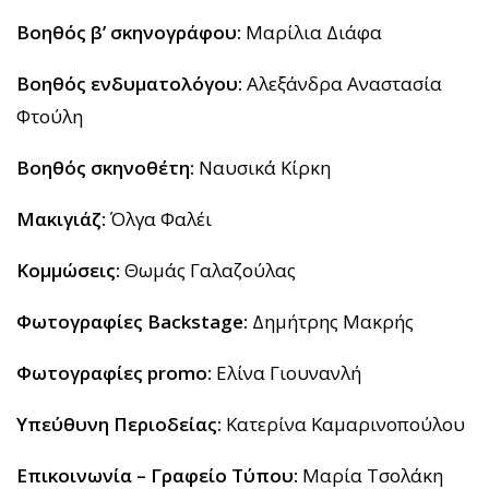
B
οηθός β’ σκηνογράφου:
Μαρίλια Διάφα
Βοηθός ενδυματολόγου:
Αλεξάνδρα Αναστασία
Φτούλη
Βοηθός σκηνοθέτη:
Ναυσικά Κίρκη
Μακιγιάζ:
Όλγα Φαλέι
Κομμώσεις:
Θωμάς Γαλαζούλας
Φωτογραφίες
Backstage
:
Δημήτρης Μακρής
Φωτογραφίες p
romo
:
Ελίνα Γιουνανλή
Υπεύθυνη Περιοδείας:
Κατερίνα Καμαρινοπούλου
Επικοινωνία – Γραφείο Τύπου:
Μαρία Τσολάκη