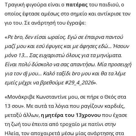
Τραγική φιγούρα είναι ο
πατέρας
του παιδιού, ο
οποίος έφτασε αμέσως στο σημείο και αντίκρισε τον
γιο του. Σε ανάρτησή του έγραψε:
«
Ρε bro, δεν είσαι ωραίος. Εγώ σε έπαιρνα παντού
μαζί μου και εσύ έφυγες και με άφησες εδώ… Ήσουν
μόνο 13… Σας ευχαριστώ όλους για τα μηνύματα.
Είναι πολύ δύσκολο να σας απαντήσω. Μία προσευχή
για τον dj μου… Καλό ταξίδι bro μου και θα τα λέμε
εμείς μέχρι να βρεθούμε #29_4_2026
».
«Μονάκριβε Κωνσταντίνε μου, σε πήρε ο Θεός στα
13 σου». Με αυτά τα λόγια που ραγίζουν καρδιές,
μεταξύ άλλων,
η μητέρα του 13χρονου
που έχασε
τη ζωή του έπειτα από τροχαίο με πατίνι στην
Ηλεία, τον αποχαιρετά μέσω μίας ανάρτησης στα