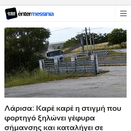
Λάρισα: Καρέ καρέ η στιγμή που
φορτηγό ξηλώνει γέφυρα
σήμανσης και καταλήγει σε