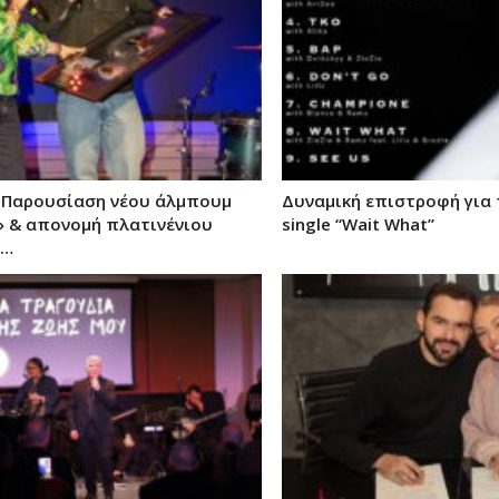
– Παρουσίαση νέου άλμπουμ
Δυναμική επιστροφή για 
ς» & απονομή πλατινένιου
single “Wait What”
α…