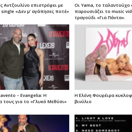
ς Αντζουλίνο επιστρέφει με
Οι Yama, το ταλαντούχο 
 single «Δεν μ’ αγάπησες ποτέ»
παρουσιάζει το music vid
τραγούδι «Για Πάντα».
avento – Evangelia: Η
Η Ελένη Φουρέιρα κυκλο
α τους για το «Γλυκό Μεθύσι»
βινύλιο