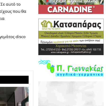
 Σε αυτό το
τίχους που θα
κια
γεμάτος disco