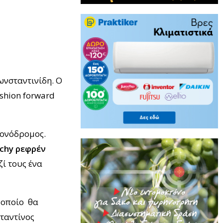
ωνσταντινίδη. Ο
ashion forward
 μονόδρομος.
tchy
ρεφρέν
ί τους ένα
ο οποίο θα
σταντίνος