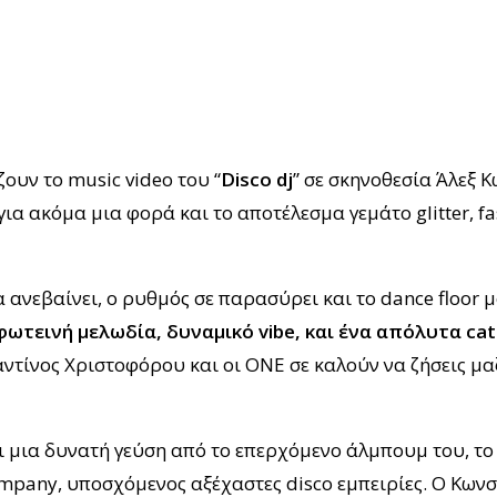
υν το music video του “
Disco dj
” σε σκηνοθεσία Άλεξ Κ
ια ακόμα μια φορά και το αποτέλεσμα γεμάτο glitter, f
ια ανεβαίνει, ο ρυθμός σε παρασύρει και το dance floor
φωτεινή μελωδία, δυναμικό vibe
, και ένα απόλυτα ca
ντίνος Χριστοφόρου και οι ONE σε καλούν να ζήσεις μαζ
ει μια δυνατή γεύση από το επερχόμενο άλμπουμ του, τ
ompany, υποσχόμενος αξέχαστες disco εμπειρίες. Ο Κων