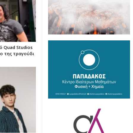
ό Quad Studios
έο της τραγούδι