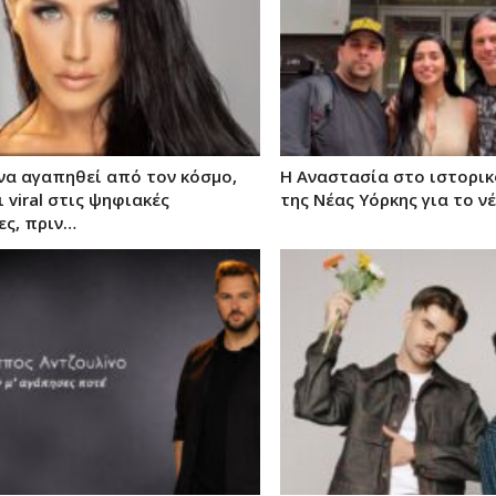
να αγαπηθεί από τον κόσμο,
Η Αναστασία στο ιστορικ
ι viral στις ψηφιακές
της Νέας Υόρκης για το ν
ς, πριν…