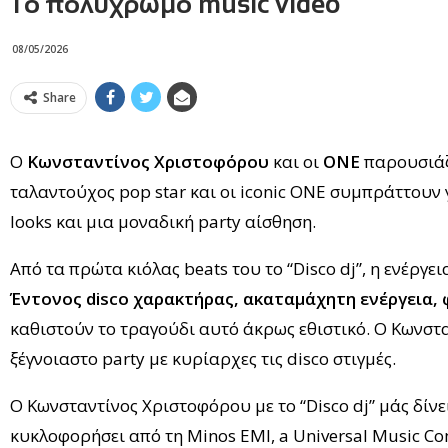
Το πολύχρωμο music video
08/05/2026
Share
Ο
Κωνσταντίνος Χριστοφόρου
και οι
ONE
παρουσιάζο
ταλαντούχος pop star και οι iconic ONE συμπράττουν γ
looks και μια μοναδική party αίσθηση.
Από τα πρώτα κιόλας beats του το “Disco dj”, η ενέργε
Έντονος
disco
χαρακτήρας, ακαταμάχητη ενέργεια, 
καθιστούν το τραγούδι αυτό άκρως εθιστικό. Ο Κωνστα
ξέγνοιαστο party με κυρίαρχες τις disco στιγμές.
Ο Κωνσταντίνος Χριστοφόρου με το “Disco dj” μάς δίν
κυκλοφορήσει από τη Minos EMI, a Universal Music C