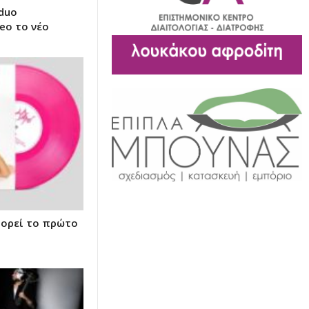
duo
eo το νέο
φορεί το πρώτο