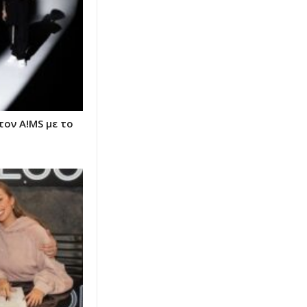
τον A!MS με το