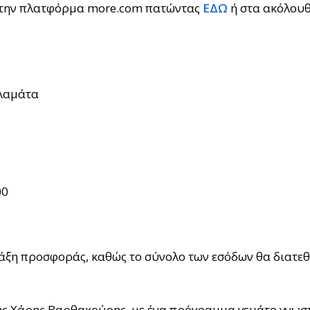
 στην πλατφόρμα more.com πατώντας
ΕΔΩ
ή στα ακόλουθ
αλαμάτα
00
άξη προσφοράς, καθώς το σύνολο των εσόδων θα διατεθε
ς Χάρης Βαρθακούρης, με ένα πρόγραμμα γεμάτο γνωστέ