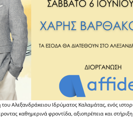
η του Αλεξανδράκειου Ιδρύματος Καλαμάτας, ενός ιστο
φέροντας καθημερινά φροντίδα, αξιοπρέπεια και στήριξ