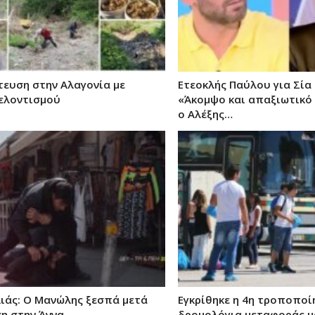
ευση στην Αλαγονία με
Ετεοκλής Παύλου για Σία
ελοντισμού
«Άκομψο και απαξιωτικό
ο Αλέξης…
λιάς: Ο Μανώλης ξεσπά μετά
Εγκρίθηκε η 4η τροποποί
ση στην Άννα
δρομολόγια μεταφοράς μ