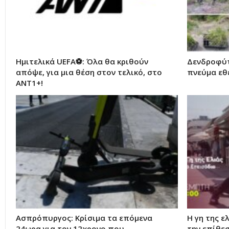
Ημιτελικά UEFA⚽: Όλα θα κριθούν
Δενδροφύτ
απόψε, για μια θέση στον τελικό, στο
πνεύμα εθ
ΑΝΤ1+!
Ασπρόπυργος: Κρίσιμα τα επόμενα
Η γη της ε
24ωρα για τον 12χρονο που
την επίθε