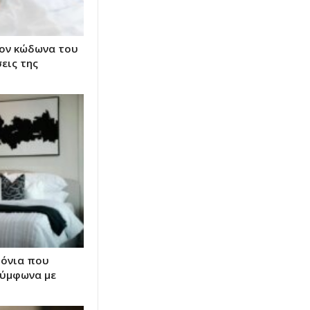
τον κώδωνα του
εις της
τόνια που
σύμφωνα με