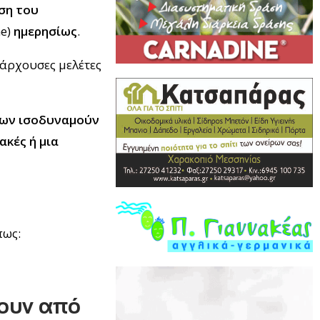
ση του
me)
ημερησίως
.
πάρχουσες μελέτες
ίων ισοδυναμούν
ακές ή μια
πως:
ύουν από