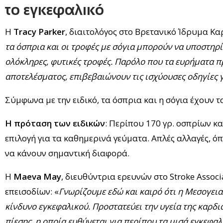
το εγκεφαλικό
Η
Tracy Parker
, διαιτολόγος στο Βρετανικό Ίδρυμα Καρ
τα όσπρια και οι τροφές με σόγια μπορούν να υποστηρί
ολόκληρες, φυτικές τροφές. Παρόλο που τα ευρήματα π
αποτελέσματος, επιβεβαιώνουν τις ισχύουσες οδηγίες
Σύμφωνα με την ειδικό, τα όσπρια και η σόγια έχουν τ
Η πρόταση των ειδικών
: Περίπου 170 γρ. οσπρίων κ
επιλογή για τα καθημερινά γεύματα. Απλές αλλαγές, ό
να κάνουν σημαντική διαφορά.
Η
Maeva May
, διευθύντρια ερευνών στο Stroke Assoc
επεισοδίων: «
Γνωρίζουμε εδώ και καιρό ότι η Μεσογειακ
κίνδυνο εγκεφαλικού. Προστατεύει την υγεία της καρδ
πίεσης, η οποία ευθύνεται για περίπου τα μισά εγκεφαλ