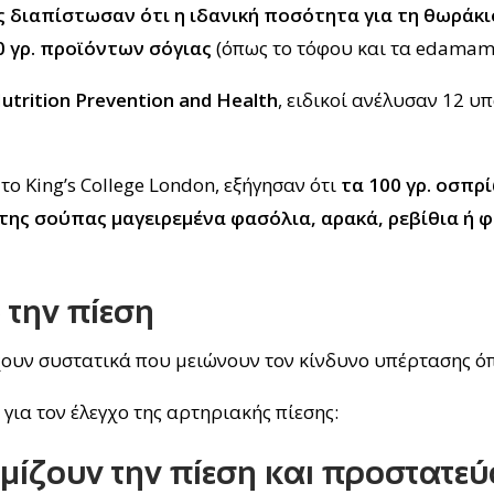
ς διαπίστωσαν ότι η ιδανική ποσότητα για τη θωράκι
0 γρ. προϊόντων σόγιας
(όπως το τόφου και τα edama
utrition Prevention and Health
, ειδικοί ανέλυσαν 12 υ
το King’s College London, εξήγησαν ότι
τα 100 γρ. οσπρ
 της σούπας μαγειρεμένα φασόλια, αρακά, ρεβίθια ή φ
 την πίεση
έχουν συστατικά που μειώνουν τον κίνδυνο υπέρτασης ό
για τον έλεγχο της αρτηριακής πίεσης:
θμίζουν την πίεση και προστατε