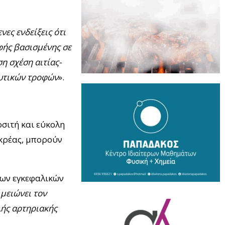
νες ενδείξεις ότι
φής βασισμένης σε
η σχέση αιτίας-
φυτικών τροφών
».
οσιτή και εύκολη
 κρέας, μπορούν
 των εγκεφαλικών
 μειώνει τον
λής αρτηριακής