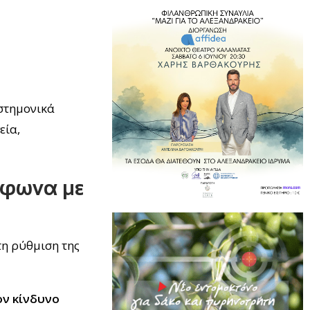
ιστημονικά
εία,
μφωνα με
τη ρύθμιση της
ον κίνδυνο