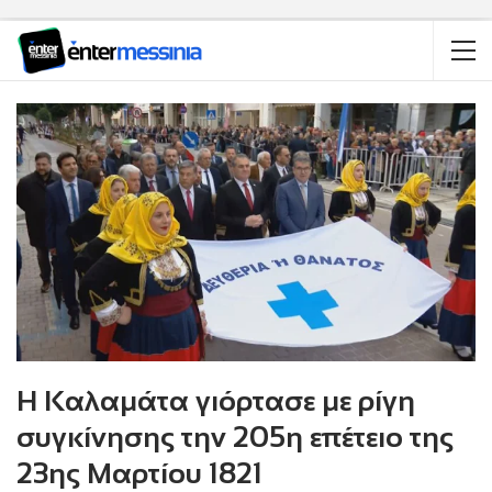
Η Καλαμάτα γιόρτασε με ρίγη
συγκίνησης την 205η επέτειο της
23ης Μαρτίου 1821