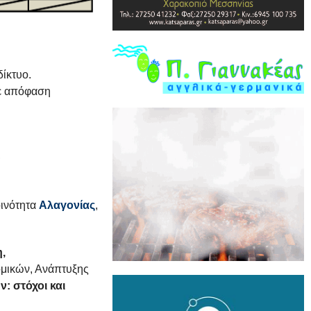
δίκτυο.
με απόφαση
,
οινότητα
Αλαγονίας
,
,
ομικών, Ανάπτυξης
 στόχοι και