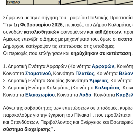
Σύμφωνα με την εισήγηση του Γραφείου Πολιτικής Προστασία
“Την
1η Φεβρουαρίου 2026,
περιοχές του Δήμου Καλαμάτας
συνοδών
κατολισθητικών
φαινομένων και
καθιζήσεων
, πρ
Αμέσως επενέβη ο Δήμος με μηχανήματά του, όμως οι
εκτετα
Δημάρχου κατέγραψαν τις επιπτώσεις στις υποδομές.
Οι περιοχές που επλήγησαν και
κηρύχθηκαν σε κατάσταση 
1. Δημοτική Ενότητα Αρφαρών (Κοινότητα
Αρφαρών,
Κοινότ
Κοινότητα
Σταματινού
, Κοινότητα
Πλατέος
, Κοινότητα
Βελαν
2. Δημοτική Ενότητα Θουρίας (Κοινότητα
Άμφειας
, Κοινότητα
3. Δημοτική Ενότητα Καλαμάτας (Κοινότητα
Καλαμάτας
, Κοι
Κοινότητα
Ελαιοχωρίου
, Κοινότητα
Λαδά
, Κοινότητα
Καρβελ
Λόγω της σοβαρότητας των επιπτώσεων σε υποδομές, κυρίως
παρακαλούμε για την έγκριση του Πίνακα ΙΙ, που προβλέπετα
και Επενδύσεων, Περιβάλλοντος και Ενέργειας και Εσωτερι
σύστημα διαχείρισης” .