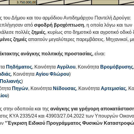
ς του Δήμου και του αρμόδιου Αντιδημάρχου Παντελή Δρούγα:
 επλήγησαν από
σφοδρή βροχόπτωση
, η οποία λόγω και των
οκάλεσε πολλές
ζημιές
, κυρίως στο δημοτικό και αγροτικό οδικό 
μένες ζημιές
απαιτούν μεγαλύτερες παρεμβάσεις. Μηχανικοί, 
έκτακτης ανάγκης πολιτικής
προστασίας,
είναι:
ητα
Πηδήματος
, Κοινότητα
Αγρίλου
, Κοινότητα
Βρομόβρυσης
ιδιάς
, Κοινότητα
Αγίου Φλώρου
)
Πολιανής
)
νότητα
Πηγών
, Κοινότητα
Νέδουσας
, Κοινότητα
Αρτεμισίας
, Κ
ίου
)
 στην οδοποιία και της
ανάγκης για γρήγορη αποκατάσταση
ι στις ΚΥΑ 2335/24 και 43903/27.04.2022 των Υπουργών Οικον
κών
“Έγκριση Ειδικού Προγράμματος Φυσικών Καταστροφών: