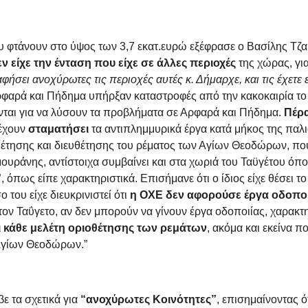
φτάνουν στο ύψος των 3,7 εκατ.ευρώ εξέφρασε ο Βασίλης Τζ
ν είχε την ένταση που είχε σε άλλες περιοχές
της χώρας, γι
αφήσει ανοχύρωτες τις περιοχές αυτές κ. Δήμαρχε, και τις έχετε 
Αρφαρά και Πήδημα υπήρξαν καταστροφές από την κακοκαιρία τ
νται για να λύσουν τα προβλήματα σε Αρφαρά και Πήδημα.
Πέρα
έχουν
σταματήσει
τα αντιπλημμυρικά έργα κατά μήκος της παλι
έτησης και διευθέτησης του ρέματος των Αγίων Θεοδώρων, που 
ράνης, αντίστοιχα συμβαίνει και στα χωριά του Ταϋγέτου όπ
”
, όπως είπε χαρακτηριστικά. Επισήμανε ότι ο ίδιος είχε θέσει τ
του είχε διευκρινιστεί ότι
η ΟΧΕ δεν αφορούσε έργα οδοποι
τον Ταΰγετο, αν δεν μπορούν να γίνουν έργα οδοποιίας, χαρακτ
 κάθε μελέτη οριοθέτησης των ρεμάτων
, ακόμα και εκείνα π
 Αγίων Θεοδώρων.”
ε τα σχετικά για
“ανοχύρωτες Κοινότητες”
, επισημαίνοντας ότ