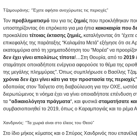
Τζαμουράνης: “Έχετε αφήσει ανοχύρωτες τις περιοχές”
Τον
προβληματισμό
του για τις
ζημιές
που προκλήθηκαν που 
υποστηρίζοντας ότι επρόκειτο για μια ήπια
κακοκαιρία που δε
προκαλέσει
τέτοιας έκτασης ζημιές,
καταλήγοντας ότι
“έχετε 
επικεφαλής της παράταξης “Καλαμάτα Μετά” εξήγησε ότι σε 
εκατομμύρια από τη χρηματοδότηση του “Μορέα” να προορίζο
δεν έχει γίνει απολύτως τίποτα
!…Στη Θουρία, από το
2019
σταμάτησε οποιαδήποτε ενέργεια αφορούσε το θέμα της οριοθ
της μεγάλης πλημμύρας”. Όπως συμπλήρωσε ο Βασίλης Τζαμου
χρόνια δεν έχει γίνει κάτι για την προστασία της περιοχές
οδοποιίας στον Ταΰγετο στη διαβούλευση για την ΟΧΕ, ωστόσο 
διερωτώμενος τι νόημα έχει να γίνει οποιαδήποτε επένδυση σ
τα
“αδικαιολόγητα πράγματα
“, και φυσικά
σταματήσατε και
συμβασιοποιηθεί το 2019, όπως ο Καραμπογιάς και το ρέμα
Χανδρινός: “Τα χωριά είναι στο έλεος του Θεού”
Στο ίδιο μήκος κύματος και ο Σπύρος Χανδρινός που επανέλαβ