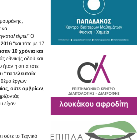
αμουράνης,
α να
εγκαταλείψει!”
Ο
ο
2016
“και τότε με 17
σαν 10 χρόνια και
άς εθνικής οδού και
ήταν η αιτία τότε
ου
“τα τελευταία
ο θέμα έργων
ίας, ούτε ομβρίων
,
ηρίζοντάς
ου είχαν
ι ούτε το Τεχνικό