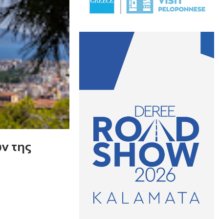
ν της